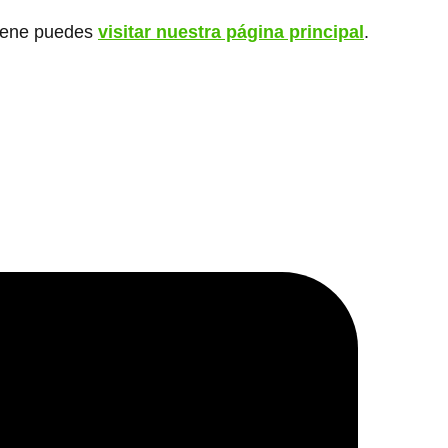
giene puedes
visitar nuestra página principal
.