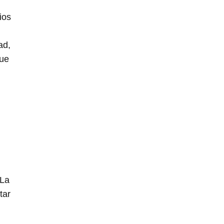
ios
ad,
que
 La
tar