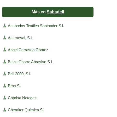
Más en
Sabadell
🧹
Acabados Textiles Santander S.l.
🧹
Accmeval, S.l.
🧹
Angel Carrasco Gómez
🧹
Belza Chorro Abrasivo S L
🧹
Brill 2000, S.l.
🧹
Bros Sl
🧹
Caprisa Neteges
🧹
Chemiter Quimica Sl