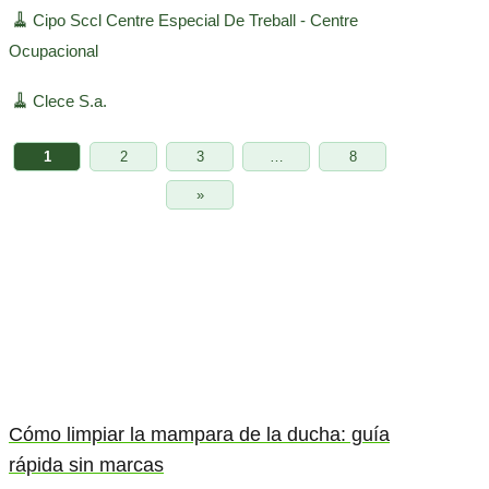
🧹
Cipo Sccl Centre Especial De Treball - Centre
Ocupacional
🧹
Clece S.a.
1
2
3
…
8
»
Cómo limpiar la mampara de la ducha: guía
rápida sin marcas