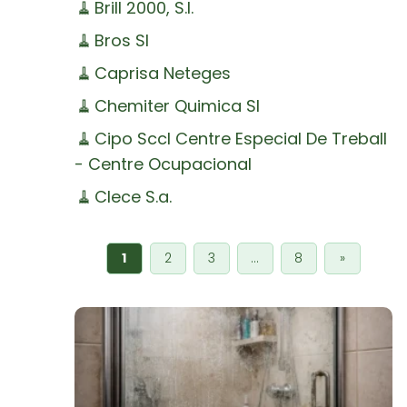
🧹
Brill 2000, S.l.
🧹
Bros Sl
🧹
Caprisa Neteges
🧹
Chemiter Quimica Sl
🧹
Cipo Sccl Centre Especial De Treball
- Centre Ocupacional
🧹
Clece S.a.
1
2
3
…
8
»