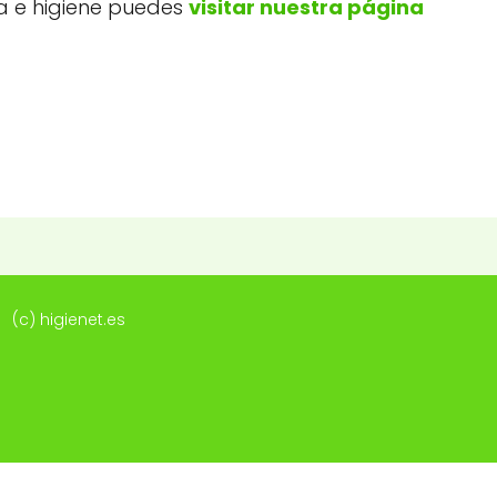
za e higiene puedes
visitar nuestra página
(c) higienet.es