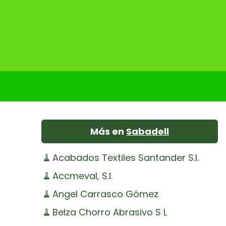
Más en
Sabadell
🧹
Acabados Textiles Santander S.l.
🧹
Accmeval, S.l.
🧹
Angel Carrasco Gómez
🧹
Belza Chorro Abrasivo S L