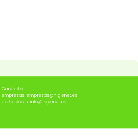
Contacta:
empresas: empresas@higienet.es
particulares: info@higienet.es