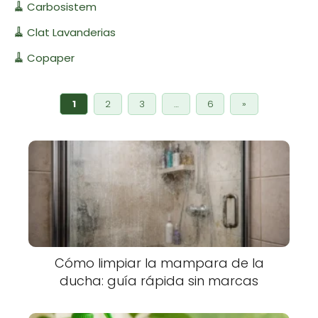
🧹
Carbosistem
🧹
Clat Lavanderias
🧹
Copaper
1
2
3
…
6
»
Cómo limpiar la mampara de la
ducha: guía rápida sin marcas