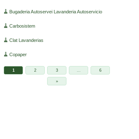
🧹
Bugaderia Autoservei Lavanderia Autoservicio
🧹
Carbosistem
🧹
Clat Lavanderias
🧹
Copaper
1
2
3
…
6
»