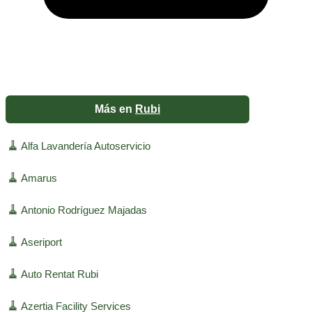
Más en
Rubi
🧹
Alfa Lavandería Autoservicio
🧹
Amarus
🧹
Antonio Rodríguez Majadas
🧹
Aseriport
🧹
Auto Rentat Rubi
🧹
Azertia Facility Services