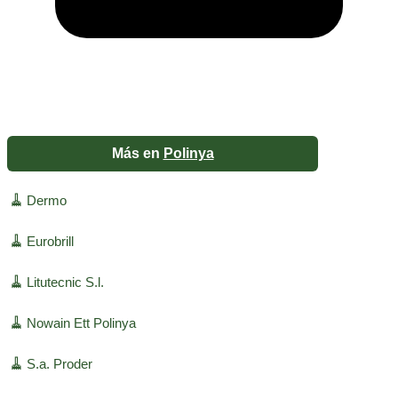
Más en
Polinya
🧹
Dermo
🧹
Eurobrill
🧹
Litutecnic S.l.
🧹
Nowain Ett Polinya
🧹
S.a. Proder