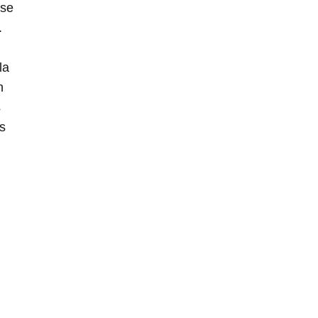
 se
.
la
n
s
s