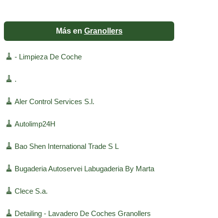
Más en
Granollers
🧹
- Limpieza De Coche
🧹
.
🧹
Aler Control Services S.l.
🧹
Autolimp24H
🧹
Bao Shen International Trade S L
🧹
Bugaderia Autoservei Labugaderia By Marta
🧹
Clece S.a.
🧹
Detailing - Lavadero De Coches Granollers