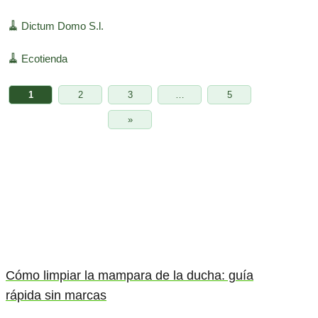
🧹
Dictum Domo S.l.
🧹
Ecotienda
1
2
3
…
5
»
Cómo limpiar la mampara de la ducha: guía
rápida sin marcas