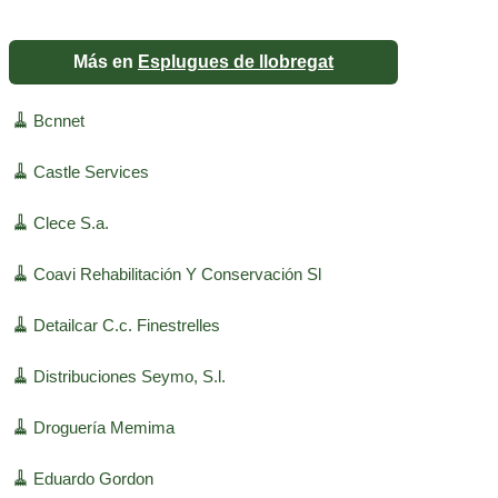
Más en
Esplugues de llobregat
🧹
Bcnnet
🧹
Castle Services
🧹
Clece S.a.
🧹
Coavi Rehabilitación Y Conservación Sl
🧹
Detailcar C.c. Finestrelles
🧹
Distribuciones Seymo, S.l.
🧹
Droguería Memima
🧹
Eduardo Gordon