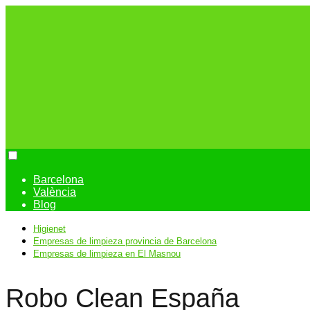
Barcelona
València
Blog
Higienet
Empresas de limpieza provincia de Barcelona
Empresas de limpieza en El Masnou
Robo Clean España