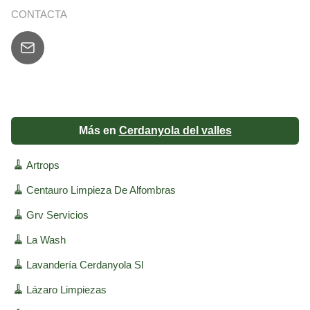
CONTACTA
Más en
Cerdanyola del valles
🧹
Artrops
🧹
Centauro Limpieza De Alfombras
🧹
Grv Servicios
🧹
La Wash
🧹
Lavandería Cerdanyola Sl
🧹
Lázaro Limpiezas