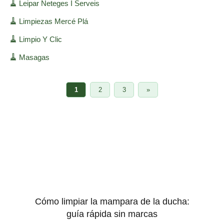
🧹
Leipar Neteges I Serveis
🧹
Limpiezas Mercé Plá
🧹
Limpio Y Clic
🧹
Masagas
1
2
3
»
Cómo limpiar la mampara de la ducha:
guía rápida sin marcas