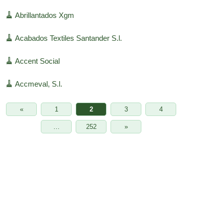
🧹
Abrillantados Xgm
🧹
Acabados Textiles Santander S.l.
🧹
Accent Social
🧹
Accmeval, S.l.
«
1
2
3
4
…
252
»